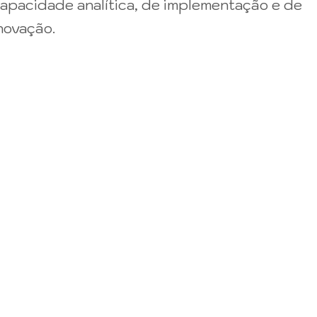
apacidade analítica, de implementação e de
novação.
© 2026 Vestibular Eduvale. Proudly powered by
Sydney